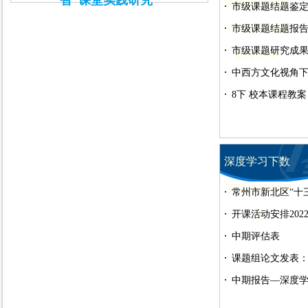
智”课堂实践研究
品格培养视角
市级课题结题鉴定
下的初中英语
格培养视角下的
市级课题结题报告
培养视角下的初
市级课题研究成果
教学研究
培养视角下的初
中西方文化视角下
-查雪寒
8下 校本课程教案
深度学习下数
学实验教学研
常州市新北区“十
书
开课活动安排2022.
究
中期评估表
课题组论文发表：2
中期报告—深度学
验”教学研究