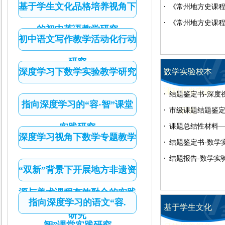
基于学生文化品格培养视角下
题材料八
《常州地方史课
题材料七
《常州地方史课
的初中英语教学研究
初中语文写作教学活动化行动
题材料六
研究
深度学习下数学实验教学研究
数学实验校本
课程开发实践
结题鉴定书-深度
指向深度学习的“容·智”课堂
市级课题结题鉴定
研究
实践研究
发与实施的研究
课题总结性材料
深度学习视角下数学专题教学
发与实施的实践
结题鉴定书-数学
的实践研究
结题报告-数学实
“双新”背景下开展地方非遗资
实践研究2020.05
源与美术课程有效融合的实践
指向深度学习的语文“容.
基于学生文化
研究