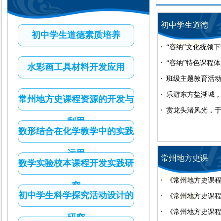
初中学生道德
初中学生道德素质培养
素质培养
“容纳”文化统领
践研究
“容纳”特色课程
水彩画工具材料开发应用
班级主题教育活
乐游东方盐湖城
常州地方史课程资源的开发与
记常州市河海中
赏龙头渚风光，
利用
市河海中学八年
数形结合在化学教学中的实践
运用
常州地方史课
数学实验校本课程开发实践研
程资源的开发
《常州地方史课
究
初中学生科学探究活动设计的
题报告
《常州地方史课
与利用
题材料九
《常州地方史课
研究